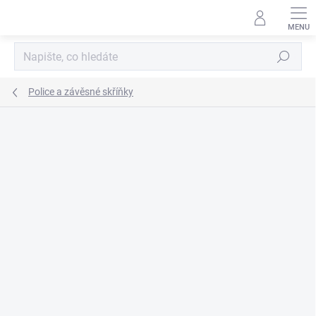
Přejít
na
obsah
Hledat
Police a závěsné skříňky