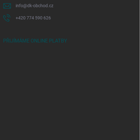
info
@
dk-obchod.cz
+420 774 590 626
PŘIJÍMÁME ONLINE PLATBY