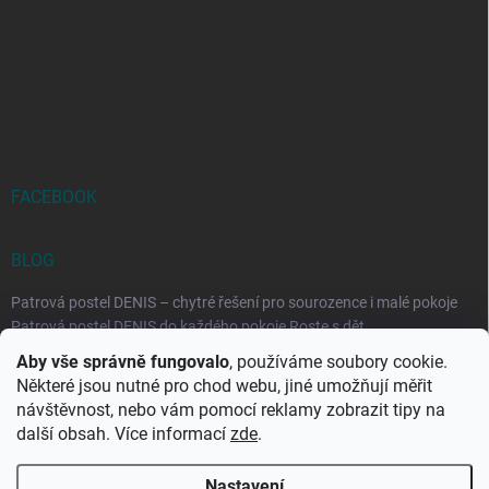
FACEBOOK
BLOG
Patrová postel DENIS – chytré řešení pro sourozence i malé pokoje
Patrová postel DENIS do každého pokoje Roste s dět...
Aby vše správně fungovalo
, používáme soubory cookie.
Rozkládací postele RELAX – ideální řešení pro malé prostory i
Některé jsou nutné pro chod webu, jiné umožňují měřit
každodenní spaní
návštěvnost, nebo vám pomocí reklamy zobrazit tipy na
Rozkládací postel, která se přizpůsobí vašemu živo...
další obsah. Více informací
zde
.
Nastavení