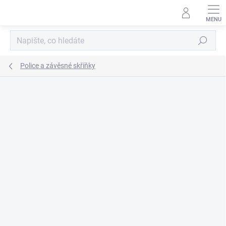
Přejít
na
obsah
Hledat
Police a závěsné skříňky