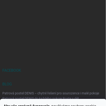
FACEBOOK
BLOG
Patrová postel DENIS – chytré řešení pro sourozence i malé pokoje
Patrová postel DENIS do každého pokoje Roste s dět...