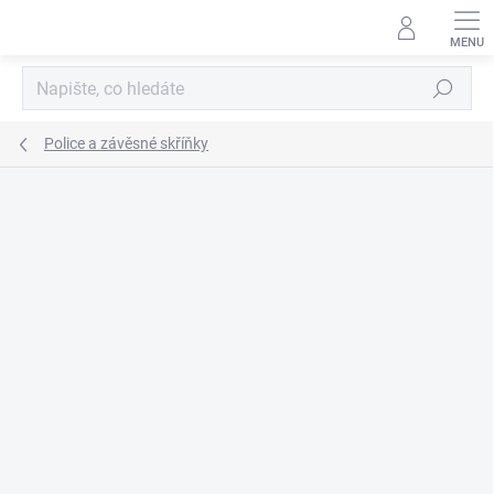
Přejít
na
obsah
Hledat
Police a závěsné skříňky