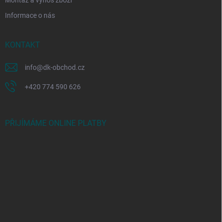
Informace o nás
KONTAKT
info
@
dk-obchod.cz
+420 774 590 626
PŘIJÍMÁME ONLINE PLATBY