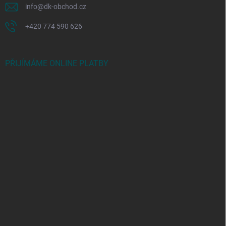
info
@
dk-obchod.cz
+420 774 590 626
PŘIJÍMÁME ONLINE PLATBY