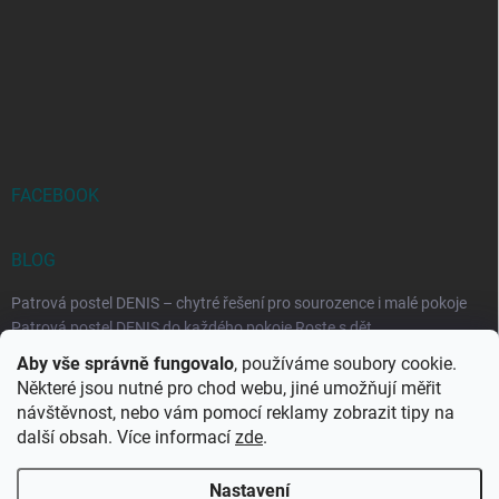
FACEBOOK
BLOG
Patrová postel DENIS – chytré řešení pro sourozence i malé pokoje
Patrová postel DENIS do každého pokoje Roste s dět...
Aby vše správně fungovalo
, používáme soubory cookie.
Rozkládací postele RELAX – ideální řešení pro malé prostory i
Některé jsou nutné pro chod webu, jiné umožňují měřit
každodenní spaní
návštěvnost, nebo vám pomocí reklamy zobrazit tipy na
Rozkládací postel, která se přizpůsobí vašemu živo...
další obsah. Více informací
zde
.
Nastavení