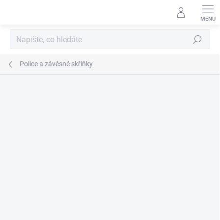
Přejít
na
obsah
Hledat
Police a závěsné skříňky