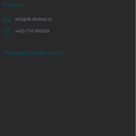
KONTAKT
info
@
dk-obchod.cz
+420 774 590 626
PŘIJÍMÁME ONLINE PLATBY