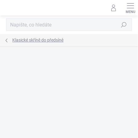
Přejít
na
obsah
Hledat
Klasické skříně do předsíně