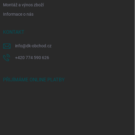
Montáž a výnos zboží
Informace o nás
KONTAKT
info
@
dk-obchod.cz
+420 774 590 626
PŘIJÍMÁME ONLINE PLATBY