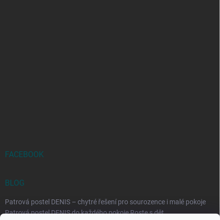
FACEBOOK
BLOG
Patrová postel DENIS – chytré řešení pro sourozence i malé pokoje
Patrová postel DENIS do každého pokoje Roste s dět...