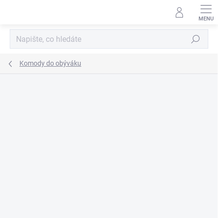
Přejít
na
obsah
Hledat
Komody do obýváku