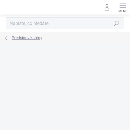
Přejít
na
obsah
Hledat
Předsíňové stěny