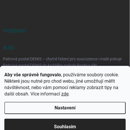
FACEBOOK
BLOG
Patrová postel DENIS – chytré řešení pro sourozence i malé pokoje
Patrová postel DENIS do každého pokoje Roste s dět...
Aby vše správně fungovalo
, používáme soubory cookie.
Rozkládací postele RELAX – ideální řešení pro malé prostory i
Některé jsou nutné pro chod webu, jiné umožňují měřit
každodenní spaní
návštěvnost, nebo vám pomocí reklamy zobrazit tipy na
Rozkládací postel, která se přizpůsobí vašemu živo...
další obsah. Více informací
zde
.
Nastavení
Copyright 2026
DK-obchod.cz
. Všechna práva vyhrazena.
Upravit
nastavení cookies
Souhlasím