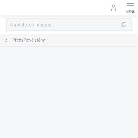
Přejít
na
obsah
Hledat
Předsíňové stěny