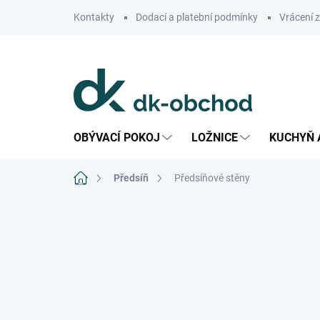
Přejít
Kontakty
Dodací a platební podmínky
Vrácení 
na
obsah
OBÝVACÍ POKOJ
LOŽNICE
KUCHYŇ 
Domů
Předsíň
Předsíňové stěny