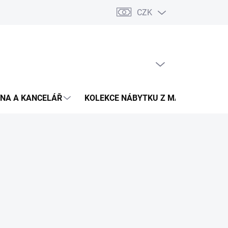
CZK
Podmínky ochrany osobních údajů
Pojištění zásilky
Montáž 
PRÁZDNÝ KOŠÍK
NÁKUPNÍ
KOŠÍK
NA A KANCELÁŘ
KOLEKCE NÁBYTKU Z MASIVU
V