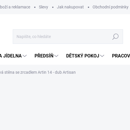
zboží a reklamace
Slevy
Jak nakupovat
Obchodní podmínky
Hledat
A JÍDELNA
PŘEDSÍŇ
DĚTSKÝ POKOJ
PRACOV
á stěna se zrcadlem Artin 14 - dub Artisan