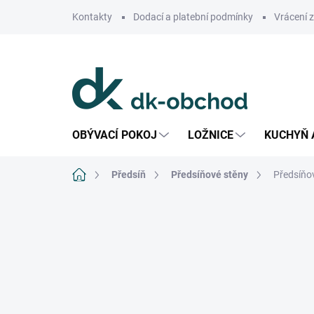
Přejít
Kontakty
Dodací a platební podmínky
Vrácení 
na
obsah
OBÝVACÍ POKOJ
LOŽNICE
KUCHYŇ 
Domů
Předsíň
Předsíňové stěny
Předsíňov