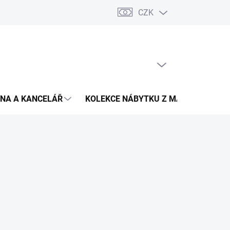
CZK
Podmínky ochrany osobních údajů
Pojištění zásilky
Montáž 
PRÁZDNÝ KOŠÍK
NÁKUPNÍ
KOŠÍK
NA A KANCELÁŘ
KOLEKCE NÁBYTKU Z MASIVU
V