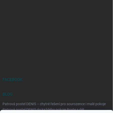
FACEBOOK
BLOG
Patrová postel DENIS – chytré řešení pro sourozence i malé pokoje
Patrová postel DENIS do každého pokoje Roste s dět...