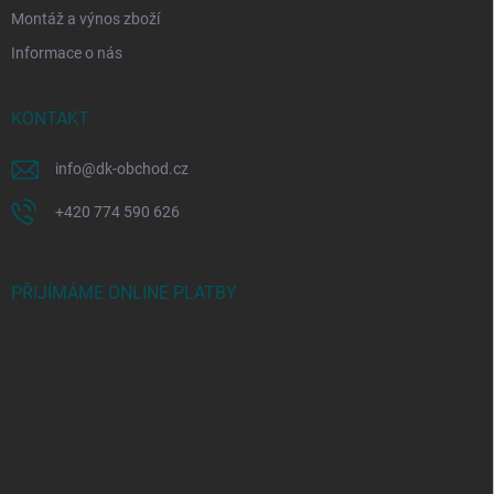
Montáž a výnos zboží
Informace o nás
KONTAKT
info
@
dk-obchod.cz
+420 774 590 626
PŘIJÍMÁME ONLINE PLATBY