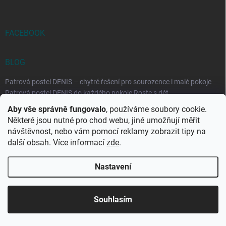
FACEBOOK
BLOG
Patrová postel DENIS – chytré řešení pro sourozence i malé pokoje
Patrová postel DENIS do každého pokoje Roste s dět...
Aby vše správně fungovalo
, používáme soubory cookie.
Rozkládací postele RELAX – ideální řešení pro malé prostory i
Některé jsou nutné pro chod webu, jiné umožňují měřit
každodenní spaní
návštěvnost, nebo vám pomocí reklamy zobrazit tipy na
Rozkládací postel, která se přizpůsobí vašemu živo...
další obsah. Více informací
zde
.
Nastavení
Copyright 2026
DK-obchod.cz
. Všechna práva vyhrazena.
Upravit
nastavení cookies
Souhlasím
Vytvořil Shoptet