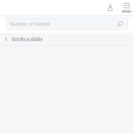
Přejít
na
obsah
Hledat
Botníky a věšáky