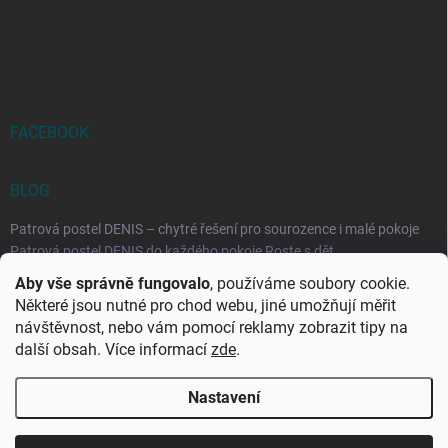
FACEBOOK
BLOG
Patrová postel DENIS – chytré řešení pro sourozence i malé pokoje
Patrová postel DENIS do každého pokoje Roste s dět...
Aby vše správně fungovalo
, používáme soubory cookie.
Rozkládací postele RELAX – ideální řešení pro malé prostory i
Některé jsou nutné pro chod webu, jiné umožňují měřit
každodenní spaní
návštěvnost, nebo vám pomocí reklamy zobrazit tipy na
Rozkládací postel, která se přizpůsobí vašemu živo...
další obsah. Více informací
zde
.
Nastavení
Copyright 2026
DK-obchod.cz
. Všechna práva vyhrazena.
Upravit