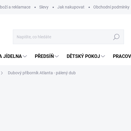
zboží a reklamace
Slevy
Jak nakupovat
Obchodní podmínky
Hledat
A JÍDELNA
PŘEDSÍŇ
DĚTSKÝ POKOJ
PRACOV
Dubový příborník Atlanta - pálený dub