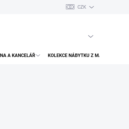
CZK
Podmínky ochrany osobních údajů
Pojištění zásilky
Montáž 
PRÁZDNÝ KOŠÍK
NÁKUPNÍ
KOŠÍK
NA A KANCELÁŘ
KOLEKCE NÁBYTKU Z MASIVU
V