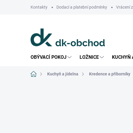
Přejít
Kontakty
Dodací a platební podmínky
Vrácení 
na
obsah
OBÝVACÍ POKOJ
LOŽNICE
KUCHYŇ 
Domů
Kuchyň a jídelna
Kredence a příborníky