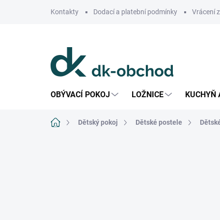
Přejít
Kontakty
Dodací a platební podmínky
Vrácení 
na
obsah
OBÝVACÍ POKOJ
LOŽNICE
KUCHYŇ 
Domů
Dětský pokoj
Dětské postele
Dětské