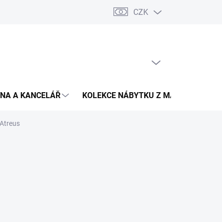
CZK
Podmínky ochrany osobních údajů
Pojištění zásilky
Montáž 
PRÁZDNÝ KOŠÍK
NÁKUPNÍ
KOŠÍK
NA A KANCELÁŘ
KOLEKCE NÁBYTKU Z MASIVU
V
 Atreus