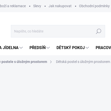
zboží a reklamace
Slevy
Jak nakupovat
Obchodní podmínky
Hledat
A JÍDELNA
PŘEDSÍŇ
DĚTSKÝ POKOJ
PRACOV
 postele s úložným prostorem
Dětská postel s úložným prostorem