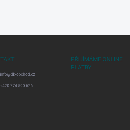
TAKT
PŘIJÍMÁME ONLINE
PLATBY
info
@
dk-obchod.cz
+420 774 590 626