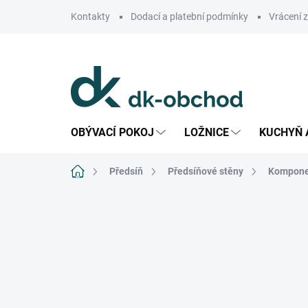
Přejít
Kontakty
Dodací a platební podmínky
Vrácení 
na
obsah
OBÝVACÍ POKOJ
LOŽNICE
KUCHYŇ 
Domů
Předsíň
Předsíňové stěny
Komponen