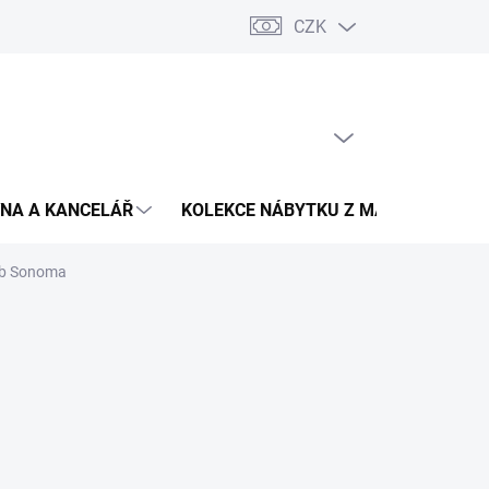
CZK
Podmínky ochrany osobních údajů
Pojištění zásilky
Montáž 
PRÁZDNÝ KOŠÍK
NÁKUPNÍ
KOŠÍK
NA A KANCELÁŘ
KOLEKCE NÁBYTKU Z MASIVU
V
dub Sonoma