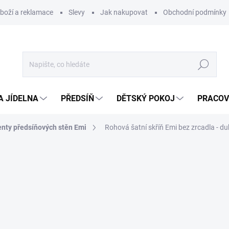
zboží a reklamace
Slevy
Jak nakupovat
Obchodní podmínky
Hledat
A JÍDELNA
PŘEDSÍŇ
DĚTSKÝ POKOJ
PRACOV
ty předsíňových stěn Emi
Rohová šatní skříň Emi bez zrcadla - 