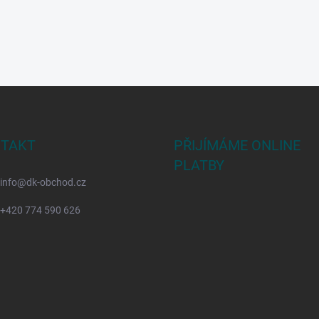
TAKT
PŘIJÍMÁME ONLINE
PLATBY
info
@
dk-obchod.cz
+420 774 590 626