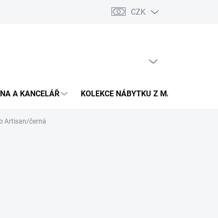
CZK
Podmínky ochrany osobních údajů
Pojištění zásilky
Montáž 
PRÁZDNÝ KOŠÍK
NÁKUPNÍ
KOŠÍK
NA A KANCELÁŘ
KOLEKCE NÁBYTKU Z MASIVU
V
ub Artisan/černá