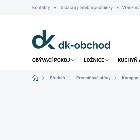
Přejít
Kontakty
Dodací a platební podmínky
Vrácení 
na
obsah
OBÝVACÍ POKOJ
LOŽNICE
KUCHYŇ 
Domů
Předsíň
Předsíňové stěny
Komponen