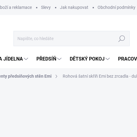
zboží a reklamace
Slevy
Jak nakupovat
Obchodní podmínky
Hledat
A JÍDELNA
PŘEDSÍŇ
DĚTSKÝ POKOJ
PRACOV
ty předsíňových stěn Emi
Rohová šatní skříň Emi bez zrcadla - d