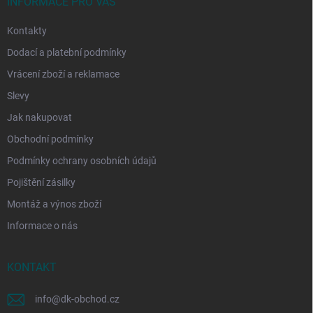
í
INFORMACE PRO VÁS
Kontakty
Dodací a platební podmínky
Vrácení zboží a reklamace
Slevy
Jak nakupovat
Obchodní podmínky
Podmínky ochrany osobních údajů
Pojištění zásilky
Montáž a výnos zboží
Informace o nás
KONTAKT
info
@
dk-obchod.cz