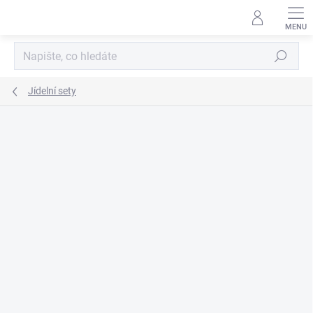
Přejít
na
obsah
Hledat
Jídelní sety