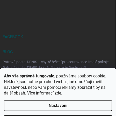
FACEBOOK
BLOG
Patrová postel DENIS – chytré řešení pro sourozence i malé pokoje
Patrová postel DENIS do každého pokoje Roste s dět...
Aby vše správně fungovalo
, používáme soubory cookie.
Rozkládací postele RELAX – ideální řešení pro malé prostory i
Některé jsou nutné pro chod webu, jiné umožňují měřit
každodenní spaní
návštěvnost, nebo vám pomocí reklamy zobrazit tipy na
Rozkládací postel, která se přizpůsobí vašemu živo...
další obsah. Více informací
zde
.
Nastavení