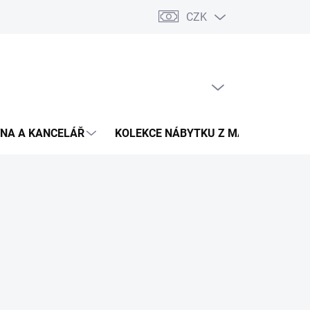
CZK
Podmínky ochrany osobních údajů
Pojištění zásilky
Montáž 
PRÁZDNÝ KOŠÍK
NÁKUPNÍ
KOŠÍK
NA A KANCELÁŘ
KOLEKCE NÁBYTKU Z MASIVU
V