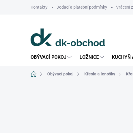
Přejít
Kontakty
Dodací a platební podmínky
Vrácení 
na
obsah
OBÝVACÍ POKOJ
LOŽNICE
KUCHYŇ 
Domů
Obývací pokoj
Křesla a lenošky
Kře