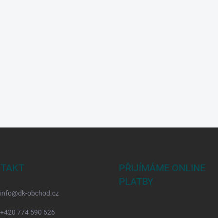
TAKT
PŘIJÍMÁME ONLINE
PLATBY
info
@
dk-obchod.cz
+420 774 590 626