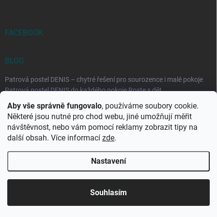
FACEBOOK
BLOG
Patrová postel DENIS – chytré řešení pro sourozence i malé pokoje
Patrová postel DENIS do každého pokoje Roste s dět...
Aby vše správně fungovalo
, používáme soubory cookie.
Rozkládací postele RELAX – ideální řešení pro malé prostory i
Některé jsou nutné pro chod webu, jiné umožňují měřit
každodenní spaní
návštěvnost, nebo vám pomocí reklamy zobrazit tipy na
Rozkládací postel, která se přizpůsobí vašemu živo...
další obsah. Více informací
zde
.
Nastavení
Copyright 2026
DK-obchod.cz
. Všechna práva vyhrazena.
Upravit
nastavení cookies
Souhlasím
Vytvořil Shoptet