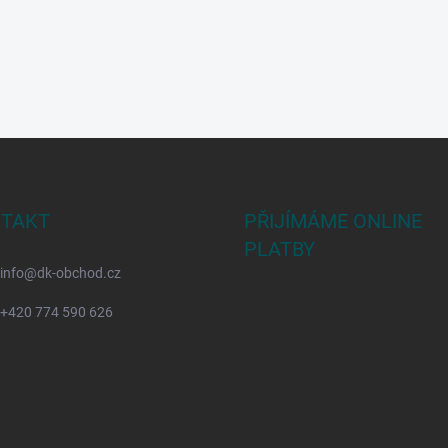
TAKT
PŘIJÍMÁME ONLINE
PLATBY
info
@
dk-obchod.cz
+420 774 590 626