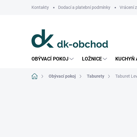
Přejít
Kontakty
Dodací a platební podmínky
Vrácení 
na
obsah
OBÝVACÍ POKOJ
LOŽNICE
KUCHYŇ 
Domů
Obývací pokoj
Taburety
Taburet Lev