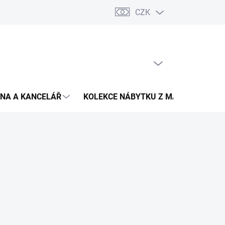
CZK
Podmínky ochrany osobních údajů
Pojištění zásilky
Montáž 
PRÁZDNÝ KOŠÍK
NÁKUPNÍ
KOŠÍK
NA A KANCELÁŘ
KOLEKCE NÁBYTKU Z MASIVU
V