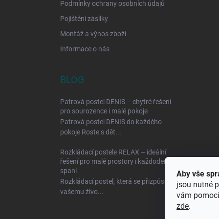
Podmínky ochrany osobních údajů
Pojištění zásilky
Montáž a výnos zboží
Informace o nás
BLOG
Patrová postel DENIS – chytré řešení
pro sourozence i malé pokoje
Patrová postel DENIS do každého
pokoje Roste s dět...
Rozkládací postele RELAX – ideální
řešení pro malé prostory i každodenní
spaní
Aby vše spr
Rozkládací postel, která se přizpůsobí
jsou nutné p
vašemu živo...
vám pomocí 
zde
.