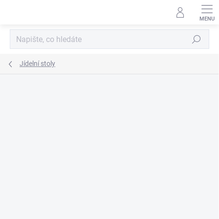
Přejít
na
obsah
Hledat
Jídelní stoly