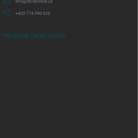
info
@
dk-obchod.cz
+420 774 590 626
PŘIJÍMÁME ONLINE PLATBY