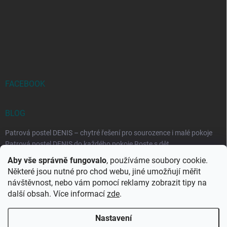
FACEBOOK
BLOG
Patrová postel DENIS – chytré řešení pro sourozence i malé pokoje
Patrová postel DENIS do každého pokoje Roste s dět...
Aby vše správně fungovalo
, používáme soubory cookie.
Rozkládací postele RELAX – ideální řešení pro malé prostory i
Některé jsou nutné pro chod webu, jiné umožňují měřit
každodenní spaní
návštěvnost, nebo vám pomocí reklamy zobrazit tipy na
Rozkládací postel, která se přizpůsobí vašemu živo...
další obsah. Více informací
zde
.
Nastavení