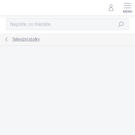
Přejít
na
obsah
Hledat
Televizní stolky