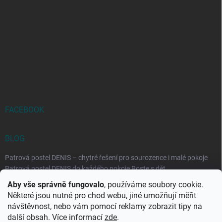
FACEBOOK
BLOG
Patrová postel DENIS – chytré řešení pro sourozence i malé pokoje
Patrová postel DENIS do každého pokoje Roste s dět...
Aby vše správně fungovalo
, používáme soubory cookie.
Rozkládací postele RELAX – ideální řešení pro malé prostory i
Některé jsou nutné pro chod webu, jiné umožňují měřit
každodenní spaní
návštěvnost, nebo vám pomocí reklamy zobrazit tipy na
Rozkládací postel, která se přizpůsobí vašemu živo...
další obsah. Více informací
zde
.