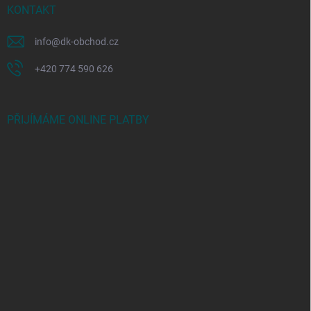
KONTAKT
info
@
dk-obchod.cz
+420 774 590 626
PŘIJÍMÁME ONLINE PLATBY