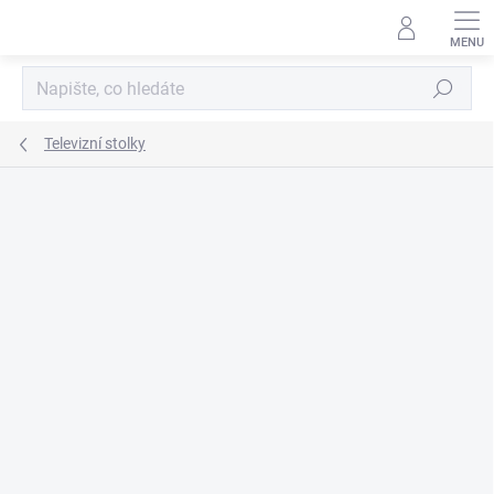
Přejít
na
obsah
Hledat
Televizní stolky