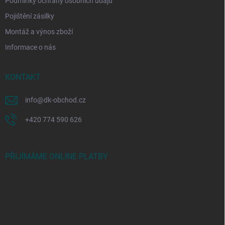
Podmínky ochrany osobních údajů
Pojištění zásilky
Montáž a výnos zboží
Informace o nás
KONTAKT
info
@
dk-obchod.cz
+420 774 590 626
PŘIJÍMÁME ONLINE PLATBY