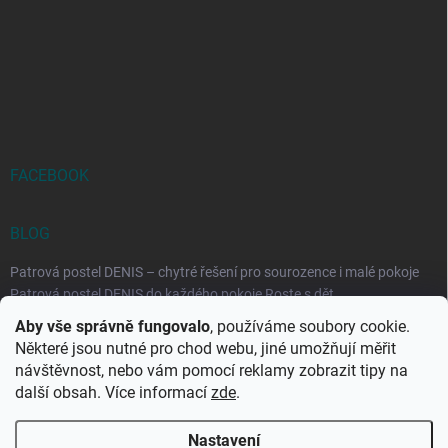
FACEBOOK
BLOG
Patrová postel DENIS – chytré řešení pro sourozence i malé pokoje
Patrová postel DENIS do každého pokoje Roste s dět...
Aby vše správně fungovalo
, používáme soubory cookie.
Rozkládací postele RELAX – ideální řešení pro malé prostory i
Některé jsou nutné pro chod webu, jiné umožňují měřit
každodenní spaní
návštěvnost, nebo vám pomocí reklamy zobrazit tipy na
Rozkládací postel, která se přizpůsobí vašemu živo...
další obsah. Více informací
zde
.
Nastavení