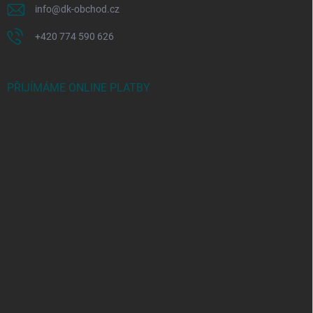
info
@
dk-obchod.cz
+420 774 590 626
PŘIJÍMÁME ONLINE PLATBY