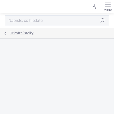
Přejít
na
obsah
Hledat
Televizní stolky