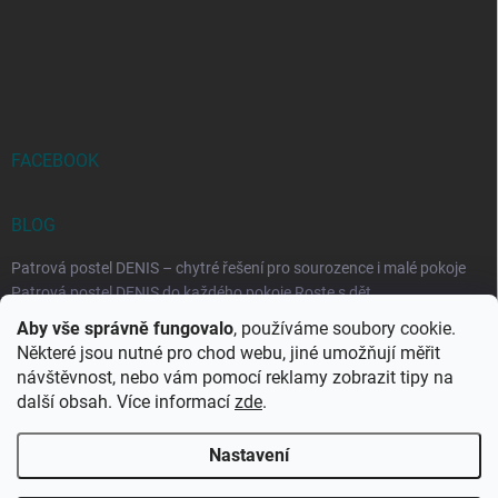
FACEBOOK
BLOG
Patrová postel DENIS – chytré řešení pro sourozence i malé pokoje
Patrová postel DENIS do každého pokoje Roste s dět...
Aby vše správně fungovalo
, používáme soubory cookie.
Rozkládací postele RELAX – ideální řešení pro malé prostory i
Některé jsou nutné pro chod webu, jiné umožňují měřit
každodenní spaní
návštěvnost, nebo vám pomocí reklamy zobrazit tipy na
Rozkládací postel, která se přizpůsobí vašemu živo...
další obsah. Více informací
zde
.
Nastavení