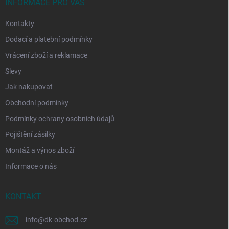
í
INFORMACE PRO VÁS
Kontakty
Dodací a platební podmínky
Vrácení zboží a reklamace
Slevy
Jak nakupovat
Obchodní podmínky
Podmínky ochrany osobních údajů
Pojištění zásilky
Montáž a výnos zboží
Informace o nás
KONTAKT
info
@
dk-obchod.cz