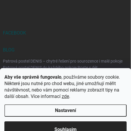
FACEBOOK
BLOG
Patrová postel DENIS – chytré řešení pro sourozence i malé pokoje
Patrová postel DENIS do každého pokoje Roste s dět...
Aby vše správně fungovalo
, používáme soubory cookie.
Rozkládací postele RELAX – ideální řešení pro malé prostory i
Některé jsou nutné pro chod webu, jiné umožňují měřit
každodenní spaní
návštěvnost, nebo vám pomocí reklamy zobrazit tipy na
Rozkládací postel, která se přizpůsobí vašemu živo...
další obsah. Více informací
zde
.
Nastavení
Copyright 2026
DK-obchod.cz
. Všechna práva vyhrazena.
Upravit
nastavení cookies
Souhlasím