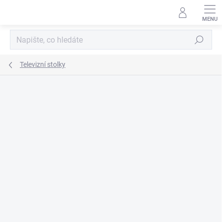
Přejít
na
obsah
Hledat
Televizní stolky