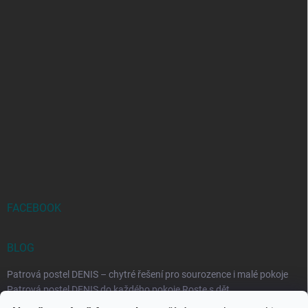
FACEBOOK
BLOG
Patrová postel DENIS – chytré řešení pro sourozence i malé pokoje
Patrová postel DENIS do každého pokoje Roste s dět...