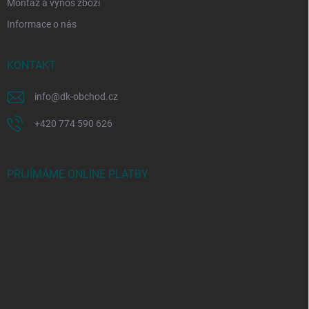
Montáž a výnos zboží
Informace o nás
KONTAKT
info
@
dk-obchod.cz
+420 774 590 626
PŘIJÍMÁME ONLINE PLATBY