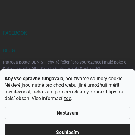
FACEBOOK
BLOG
Patrová postel DENIS – chytré řešení pro sourozence i malé pokoje
Patrová postel DENIS do každého pokoje Roste s dět...
Aby vše správně fungovalo
, používáme soubory cookie.
Rozkládací postele RELAX – ideální řešení pro malé prostory i
Některé jsou nutné pro chod webu, jiné umožňují měřit
každodenní spaní
návštěvnost, nebo vám pomocí reklamy zobrazit tipy na
Rozkládací postel, která se přizpůsobí vašemu živo...
další obsah. Více informací
zde
.
Nastavení
Copyright 2026
DK-obchod.cz
. Všechna práva vyhrazena.
Upravit
nastavení cookies
Souhlasím