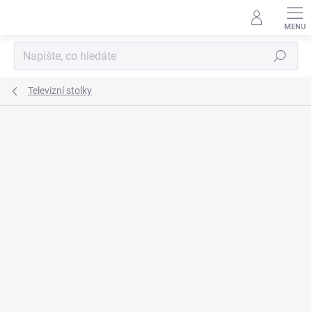
Přejít
na
obsah
Hledat
Televizní stolky