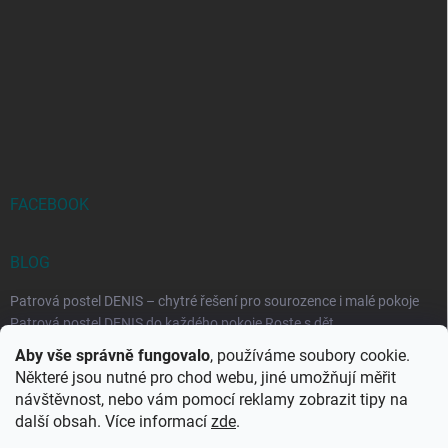
FACEBOOK
BLOG
Patrová postel DENIS – chytré řešení pro sourozence i malé pokoje
Patrová postel DENIS do každého pokoje Roste s dět...
Aby vše správně fungovalo
, používáme soubory cookie.
Rozkládací postele RELAX – ideální řešení pro malé prostory i
Některé jsou nutné pro chod webu, jiné umožňují měřit
každodenní spaní
návštěvnost, nebo vám pomocí reklamy zobrazit tipy na
Rozkládací postel, která se přizpůsobí vašemu živo...
další obsah. Více informací
zde
.