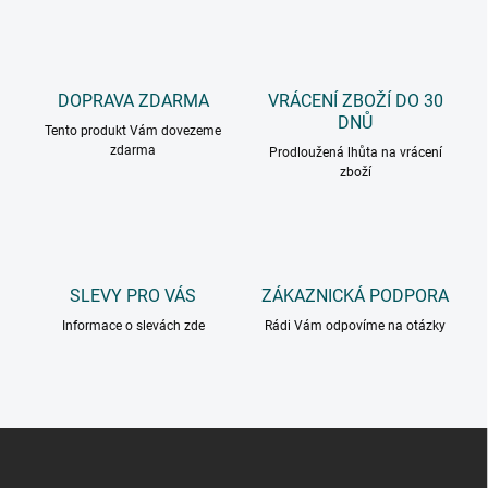
DOPRAVA ZDARMA
VRÁCENÍ ZBOŽÍ DO 30
DNŮ
Tento produkt Vám dovezeme
zdarma
Prodloužená lhůta na vrácení
zboží
SLEVY PRO VÁS
ZÁKAZNICKÁ PODPORA
Informace o slevách zde
Rádi Vám odpovíme na otázky
Z
á
p