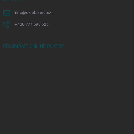
info
@
dk-obchod.cz
+420 774 590 626
PŘIJÍMÁME ONLINE PLATBY