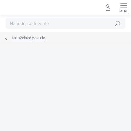
Přejít
na
obsah
Hledat
Manželské postele