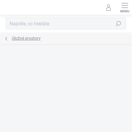
Přejít
na
obsah
Hledat
Úložné prostory