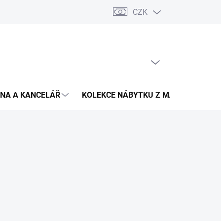
CZK
Podmínky ochrany osobních údajů
Pojištění zásilky
Montáž 
PRÁZDNÝ KOŠÍK
NÁKUPNÍ
KOŠÍK
NA A KANCELÁŘ
KOLEKCE NÁBYTKU Z MASIVU
V