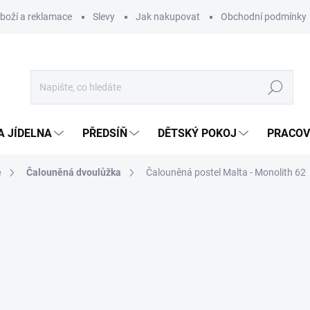
zboží a reklamace
Slevy
Jak nakupovat
Obchodní podmínky
Hledat
A JÍDELNA
PŘEDSÍŇ
DĚTSKÝ POKOJ
PRACOV
e
Čalouněná dvoulůžka
Čalouněná postel Malta - Monolith 62