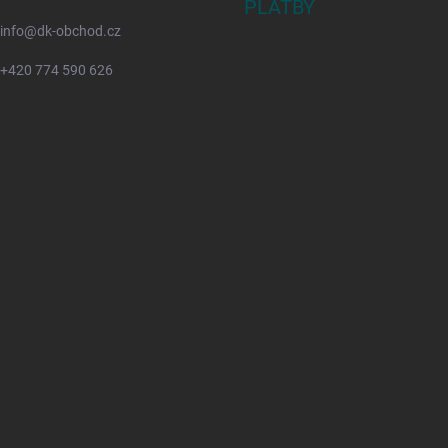
PLATBY
info
@
dk-obchod.cz
+420 774 590 626