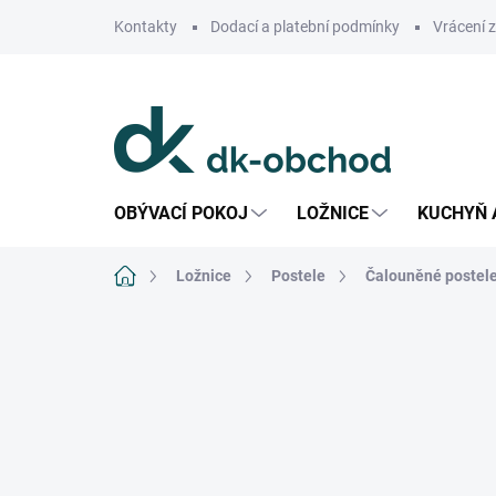
Přejít
Kontakty
Dodací a platební podmínky
Vrácení 
na
obsah
OBÝVACÍ POKOJ
LOŽNICE
KUCHYŇ 
Domů
Ložnice
Postele
Čalouněné postel