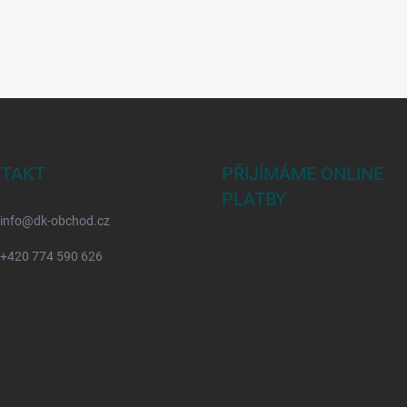
TAKT
PŘIJÍMÁME ONLINE
PLATBY
info
@
dk-obchod.cz
+420 774 590 626