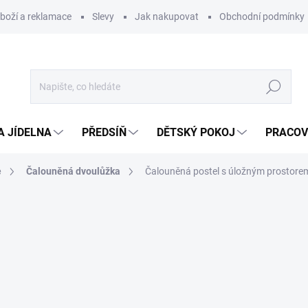
zboží a reklamace
Slevy
Jak nakupovat
Obchodní podmínky
Hledat
A JÍDELNA
PŘEDSÍŇ
DĚTSKÝ POKOJ
PRACOV
e
Čalouněná dvoulůžka
Čalouněná postel s úložným prostorem 