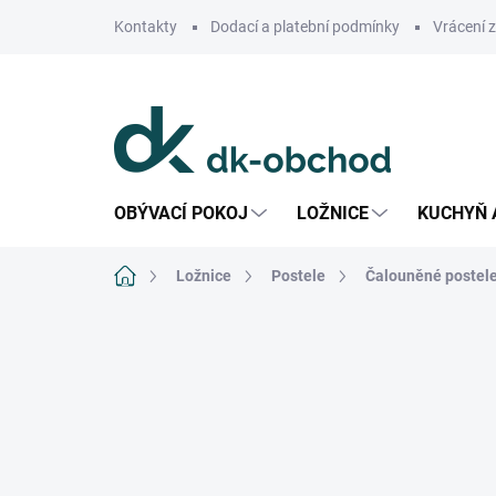
Přejít
Kontakty
Dodací a platební podmínky
Vrácení 
na
obsah
OBÝVACÍ POKOJ
LOŽNICE
KUCHYŇ 
Domů
Ložnice
Postele
Čalouněné postel