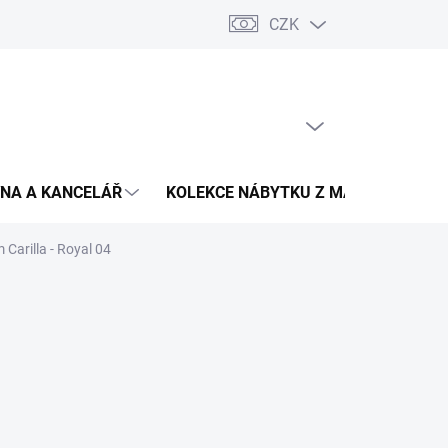
CZK
Podmínky ochrany osobních údajů
Pojištění zásilky
Montáž 
PRÁZDNÝ KOŠÍK
NÁKUPNÍ
KOŠÍK
NA A KANCELÁŘ
KOLEKCE NÁBYTKU Z MASIVU
V
Carilla - Royal 04