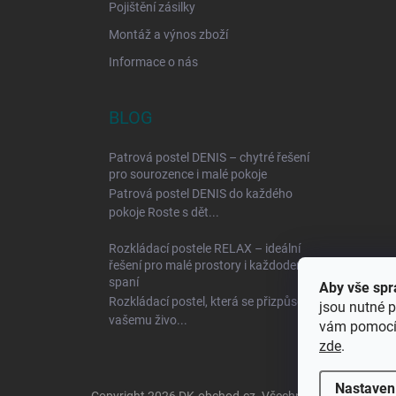
Pojištění zásilky
Montáž a výnos zboží
Informace o nás
BLOG
Patrová postel DENIS – chytré řešení
pro sourozence i malé pokoje
Patrová postel DENIS do každého
pokoje Roste s dět...
Rozkládací postele RELAX – ideální
řešení pro malé prostory i každodenní
spaní
Aby vše spr
Rozkládací postel, která se přizpůsobí
jsou nutné p
vašemu živo...
vám pomocí 
zde
.
Nastaven