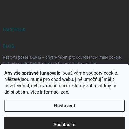
FACEBOOK
BLOG
Patrová postel DENIS – chytré řešení pro sourozence i malé pokoje
Patrová postel DENIS do každého pokoje Roste s dět...
Aby vše správně fungovalo
, používáme soubory cookie.
Rozkládací postele RELAX – ideální řešení pro malé prostory i
Některé jsou nutné pro chod webu, jiné umožňují měřit
každodenní spaní
návštěvnost, nebo vám pomocí reklamy zobrazit tipy na
Rozkládací postel, která se přizpůsobí vašemu živo...
další obsah. Více informací
zde
.
Nastavení
Copyright 2026
DK-obchod.cz
. Všechna práva vyhrazena.
Upravit
nastavení cookies
Souhlasím