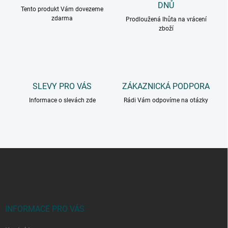
DNŮ
Tento produkt Vám dovezeme
zdarma
Prodloužená lhůta na vrácení
zboží
SLEVY PRO VÁS
ZÁKAZNICKÁ PODPORA
Informace o slevách zde
Rádi Vám odpovíme na otázky
Z
á
p
a
t
í
INFORMACE PRO VÁS