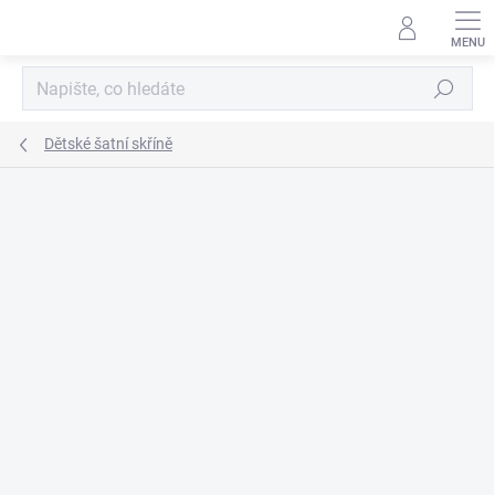
Přejít
na
obsah
Hledat
Dětské šatní skříně