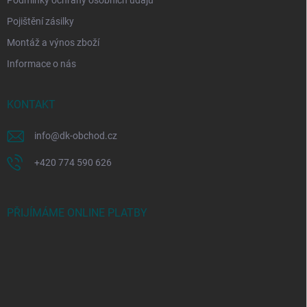
Podmínky ochrany osobních údajů
Pojištění zásilky
Montáž a výnos zboží
Informace o nás
KONTAKT
info
@
dk-obchod.cz
+420 774 590 626
PŘIJÍMÁME ONLINE PLATBY