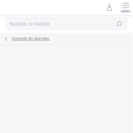
Přejít
na
obsah
Hledat
Komody do obýváku