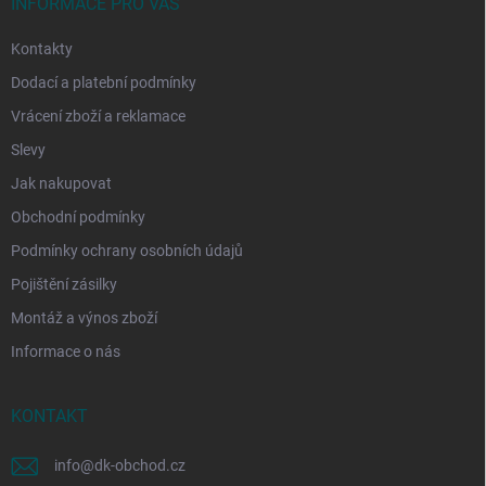
í
INFORMACE PRO VÁS
Kontakty
Dodací a platební podmínky
Vrácení zboží a reklamace
Slevy
Jak nakupovat
Obchodní podmínky
Podmínky ochrany osobních údajů
Pojištění zásilky
Montáž a výnos zboží
Informace o nás
KONTAKT
info
@
dk-obchod.cz