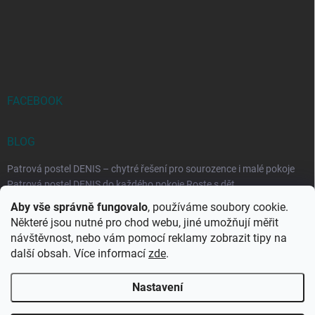
FACEBOOK
BLOG
Patrová postel DENIS – chytré řešení pro sourozence i malé pokoje
Patrová postel DENIS do každého pokoje Roste s dět...
Aby vše správně fungovalo
, používáme soubory cookie.
Rozkládací postele RELAX – ideální řešení pro malé prostory i
Některé jsou nutné pro chod webu, jiné umožňují měřit
každodenní spaní
návštěvnost, nebo vám pomocí reklamy zobrazit tipy na
Rozkládací postel, která se přizpůsobí vašemu živo...
další obsah. Více informací
zde
.
Nastavení