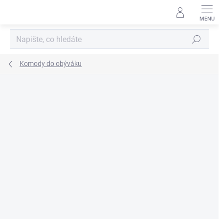
Přejít
na
obsah
Hledat
Komody do obýváku