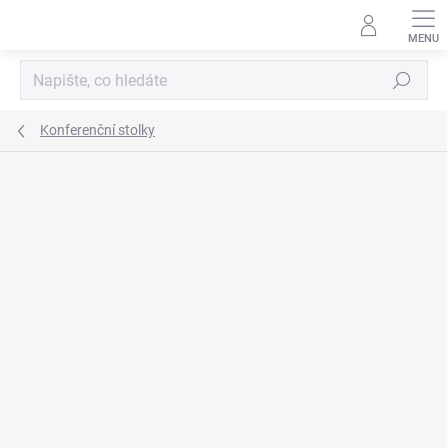
Přejít
na
obsah
Hledat
Konferenční stolky