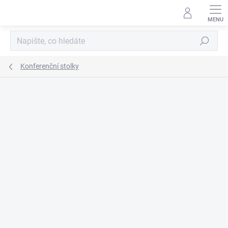
Přejít
na
obsah
Hledat
Konferenční stolky