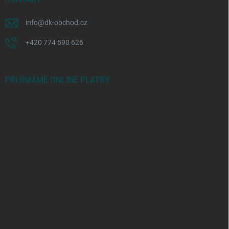
info
@
dk-obchod.cz
+420 774 590 626
PŘIJÍMÁME ONLINE PLATBY