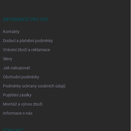
p
a
t
í
INFORMACE PRO VÁS
Kontakty
Dodací a platební podmínky
Vrácení zboží a reklamace
Slevy
Jak nakupovat
Obchodní podmínky
Podmínky ochrany osobních údajů
Pojištění zásilky
Montáž a výnos zboží
Informace o nás
KONTAKT