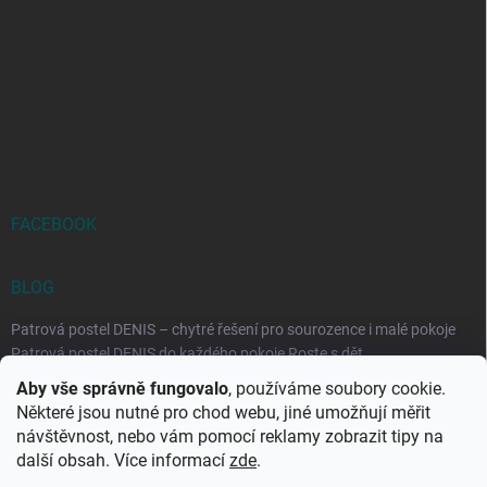
FACEBOOK
BLOG
Patrová postel DENIS – chytré řešení pro sourozence i malé pokoje
Patrová postel DENIS do každého pokoje Roste s dět...
Aby vše správně fungovalo
, používáme soubory cookie.
Rozkládací postele RELAX – ideální řešení pro malé prostory i
Některé jsou nutné pro chod webu, jiné umožňují měřit
každodenní spaní
návštěvnost, nebo vám pomocí reklamy zobrazit tipy na
Rozkládací postel, která se přizpůsobí vašemu živo...
další obsah. Více informací
zde
.