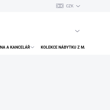
CZK
Podmínky ochrany osobních údajů
Pojištění zásilky
Montáž 
PRÁZDNÝ KOŠÍK
NÁKUPNÍ
KOŠÍK
NA A KANCELÁŘ
KOLEKCE NÁBYTKU Z MASIVU
V