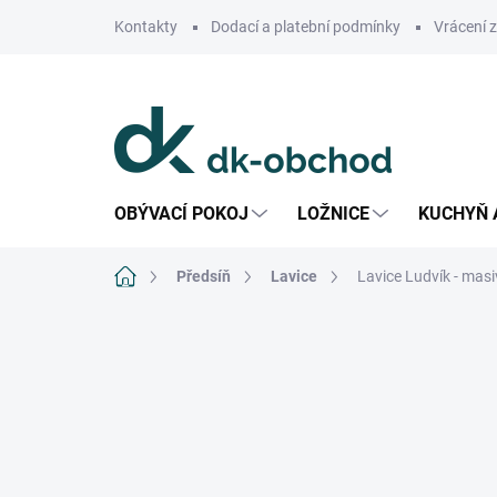
Přejít
Kontakty
Dodací a platební podmínky
Vrácení 
na
obsah
OBÝVACÍ POKOJ
LOŽNICE
KUCHYŇ 
Domů
Předsíň
Lavice
Lavice Ludvík - masi