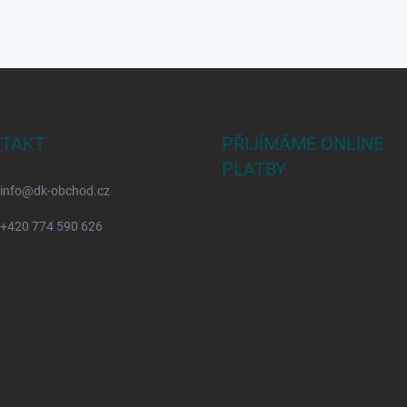
TAKT
PŘIJÍMÁME ONLINE
PLATBY
info
@
dk-obchod.cz
+420 774 590 626