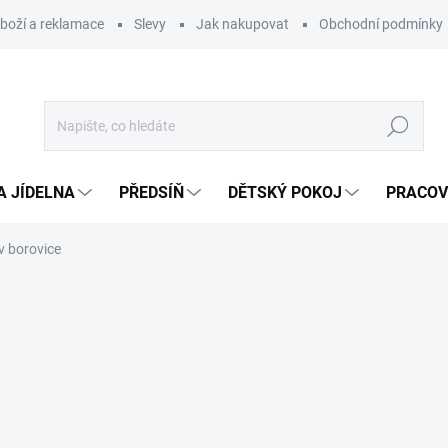
zboží a reklamace
Slevy
Jak nakupovat
Obchodní podmínky
Hledat
A JÍDELNA
PŘEDSÍŇ
DĚTSKÝ POKOJ
PRACOV
v borovice