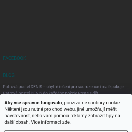
FACEBOOK
BLOG
Patrová postel DENIS – chytré řešení pro sourozence i malé pokoje
Patrová postel DENIS do každého pokoje Roste s dět...
Aby vše správně fungovalo
, používáme soubory cookie.
Rozkládací postele RELAX – ideální řešení pro malé prostory i
Některé jsou nutné pro chod webu, jiné umožňují měřit
každodenní spaní
návštěvnost, nebo vám pomocí reklamy zobrazit tipy na
Rozkládací postel, která se přizpůsobí vašemu živo...
další obsah. Více informací
zde
.