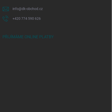
info
@
dk-obchod.cz
+420 774 590 626
PŘIJÍMÁME ONLINE PLATBY