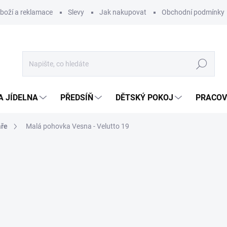
zboží a reklamace
Slevy
Jak nakupovat
Obchodní podmínky
Hledat
A JÍDELNA
PŘEDSÍŇ
DĚTSKÝ POKOJ
PRACOV
áře
Malá pohovka Vesna - Velutto 19