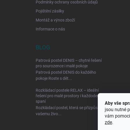
Podmínky ochrany osobních údajů
Pojištění zásilky
Montáž a výnos zboží
Informace o nás
BLOG
Patrová postel DENIS – chytré řešení
pro sourozence i malé pokoje
Patrová postel DENIS do každého
pokoje Roste s dět...
Rozkládací postele RELAX – ideální
řešení pro malé prostory i každodenní
spaní
Aby vše spr
Rozkládací postel, která se přizpůsobí
jsou nutné p
vašemu živo...
vám pomocí 
zde
.