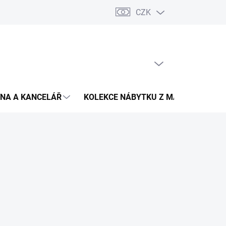
CZK
Podmínky ochrany osobních údajů
Pojištění zásilky
Montáž 
PRÁZDNÝ KOŠÍK
NÁKUPNÍ
KOŠÍK
NA A KANCELÁŘ
KOLEKCE NÁBYTKU Z MASIVU
V