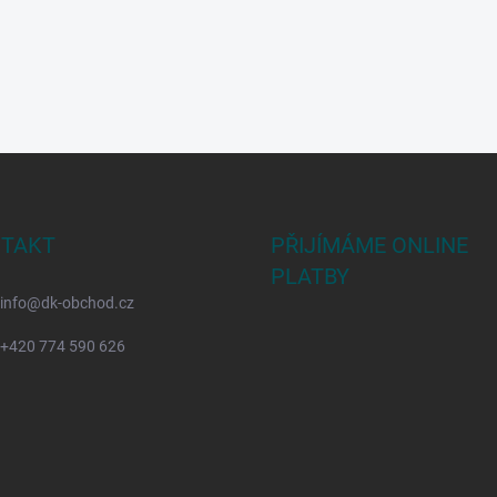
TAKT
PŘIJÍMÁME ONLINE
PLATBY
info
@
dk-obchod.cz
+420 774 590 626