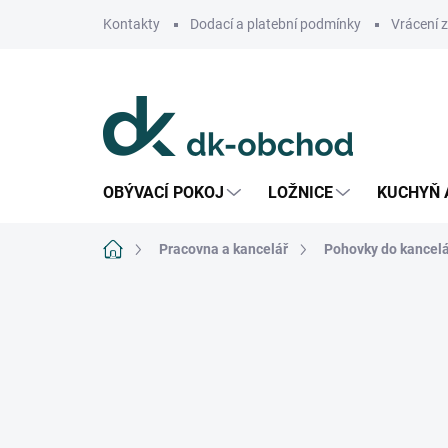
Přejít
Kontakty
Dodací a platební podmínky
Vrácení 
na
obsah
OBÝVACÍ POKOJ
LOŽNICE
KUCHYŇ 
Domů
Pracovna a kancelář
Pohovky do kancel