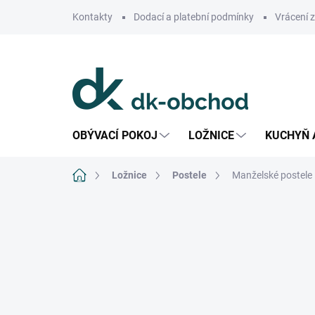
Přejít
Kontakty
Dodací a platební podmínky
Vrácení 
na
obsah
OBÝVACÍ POKOJ
LOŽNICE
KUCHYŇ 
Domů
Ložnice
Postele
Manželské postele