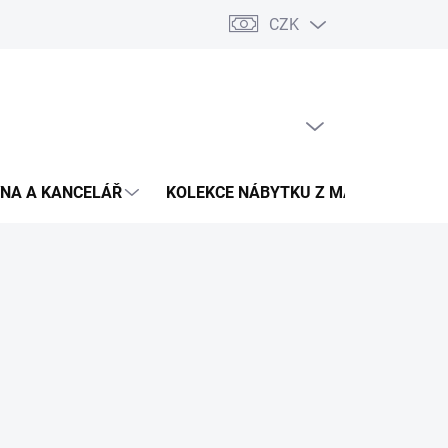
CZK
Podmínky ochrany osobních údajů
Pojištění zásilky
Montáž 
PRÁZDNÝ KOŠÍK
NÁKUPNÍ
KOŠÍK
NA A KANCELÁŘ
KOLEKCE NÁBYTKU Z MASIVU
V