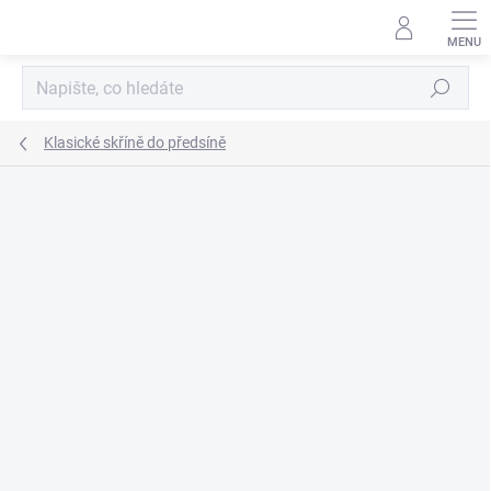
Přejít
na
obsah
Hledat
Klasické skříně do předsíně