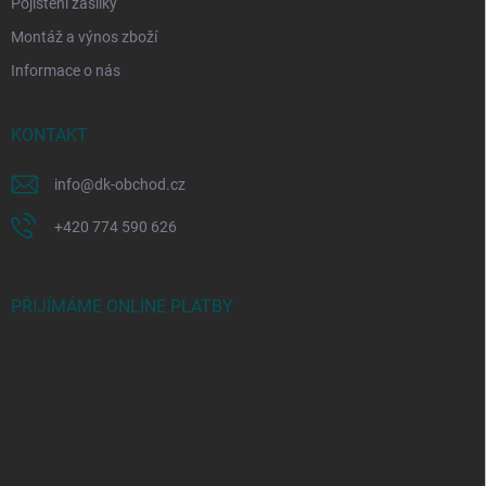
Pojištění zásilky
Montáž a výnos zboží
Informace o nás
KONTAKT
info
@
dk-obchod.cz
+420 774 590 626
PŘIJÍMÁME ONLINE PLATBY