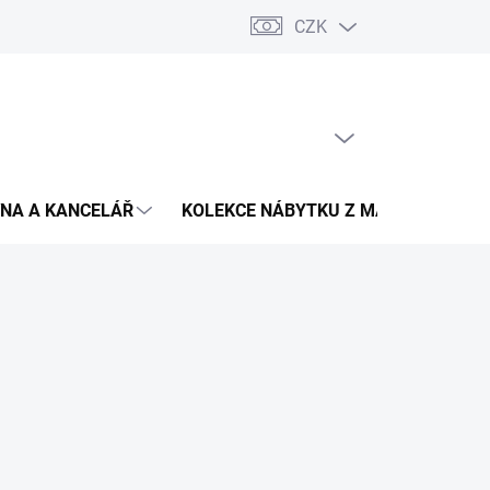
CZK
Podmínky ochrany osobních údajů
Pojištění zásilky
Montáž 
PRÁZDNÝ KOŠÍK
NÁKUPNÍ
KOŠÍK
NA A KANCELÁŘ
KOLEKCE NÁBYTKU Z MASIVU
V