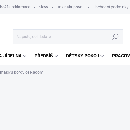
zboží a reklamace
Slevy
Jak nakupovat
Obchodní podmínky
Hledat
A JÍDELNA
PŘEDSÍŇ
DĚTSKÝ POKOJ
PRACOV
z masivu borovice Radom