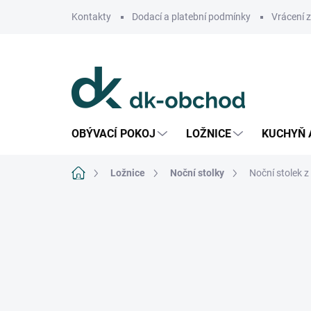
Přejít
Kontakty
Dodací a platební podmínky
Vrácení 
na
obsah
OBÝVACÍ POKOJ
LOŽNICE
KUCHYŇ 
Domů
Ložnice
Noční stolky
Noční stolek 