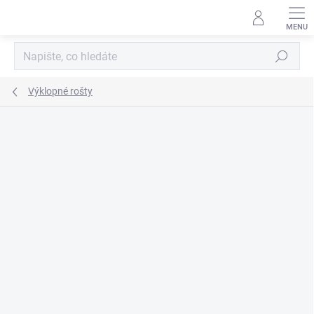
Přejít
na
obsah
Hledat
Výklopné rošty