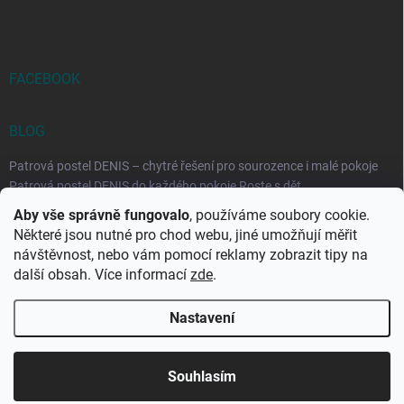
FACEBOOK
BLOG
Patrová postel DENIS – chytré řešení pro sourozence i malé pokoje
Patrová postel DENIS do každého pokoje Roste s dět...
Aby vše správně fungovalo
, používáme soubory cookie.
Rozkládací postele RELAX – ideální řešení pro malé prostory i
Některé jsou nutné pro chod webu, jiné umožňují měřit
každodenní spaní
návštěvnost, nebo vám pomocí reklamy zobrazit tipy na
Rozkládací postel, která se přizpůsobí vašemu živo...
další obsah. Více informací
zde
.
Nastavení
Copyright 2026
DK-obchod.cz
. Všechna práva vyhrazena.
Upravit
nastavení cookies
Souhlasím
Vytvořil Shoptet