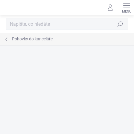
Přejít
na
obsah
Hledat
Pohovky do kanceláře